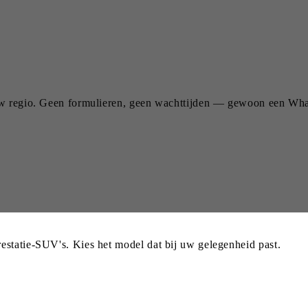
uw regio. Geen formulieren, geen wachttijden — gewoon een Wha
estatie-SUV's. Kies het model dat bij uw gelegenheid past.