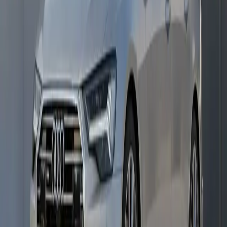
→
Vanaf
€425
340
pk
250
km/u
Audi Q8 e-tron 55 quattro
SUV
→
Vanaf
€395
408
pk
200
km/u
Audi R8 V10 Performance
Coupé
→
Vanaf
€850
620
pk
331
km/u
Audi RS e-tron GT
Sedan
→
Vanaf
€650
646
pk
250
km/u