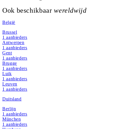
Ook beschikbaar
wereldwijd
België
Brussel
1
aanbieders
Antwerpen
1
aanbieders
Gent
1
aanbieders
Brugge
1
aanbieders
Luik
1
aanbieders
Leuven
1
aanbieders
Duitsland
Berlijn
1
aanbieders
München
1
aanbieders