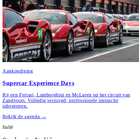
Aankondiging
Supercar Experience Days
Rij een Ferrari, Lamborghini en McLaren op het circuit van
Zandvoort. Volledig verzorgd, professionele instructie
inbegrepen.
Bekijk de agenda
→
Italië