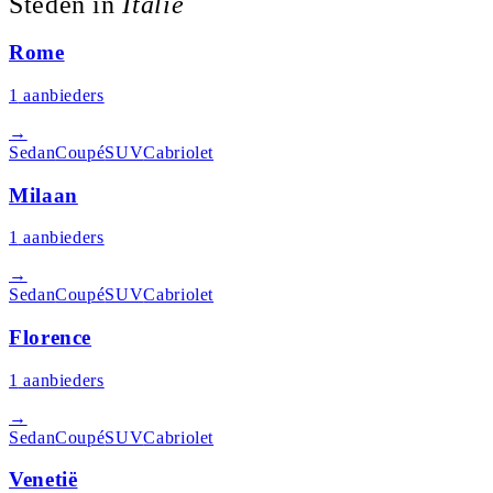
Steden in
Italië
Rome
1
aanbieders
→
Sedan
Coupé
SUV
Cabriolet
Milaan
1
aanbieders
→
Sedan
Coupé
SUV
Cabriolet
Florence
1
aanbieders
→
Sedan
Coupé
SUV
Cabriolet
Venetië