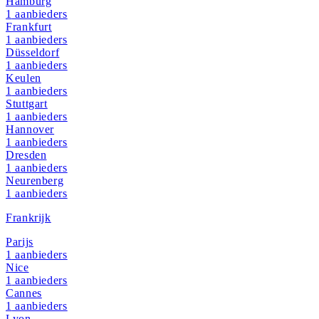
Hamburg
1
aanbieders
Frankfurt
1
aanbieders
Düsseldorf
1
aanbieders
Keulen
1
aanbieders
Stuttgart
1
aanbieders
Hannover
1
aanbieders
Dresden
1
aanbieders
Neurenberg
1
aanbieders
Frankrijk
Parijs
1
aanbieders
Nice
1
aanbieders
Cannes
1
aanbieders
Lyon