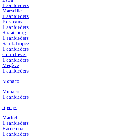
1
aanbieders
Marseille
1
aanbieders
Bordeaux
1
aanbieders
Straatsburg
1
aanbieders
Saint-Tropez
1
aanbieders
Courchevel
1
aanbieders
Megève
1
aanbieders
Monaco
Monaco
1
aanbieders
Spanje
Marbella
1
aanbieders
Barcelona
1
aanbieders