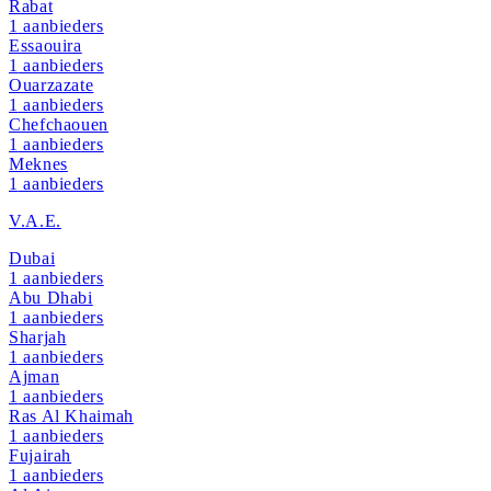
Rabat
1
aanbieders
Essaouira
1
aanbieders
Ouarzazate
1
aanbieders
Chefchaouen
1
aanbieders
Meknes
1
aanbieders
V.A.E.
Dubai
1
aanbieders
Abu Dhabi
1
aanbieders
Sharjah
1
aanbieders
Ajman
1
aanbieders
Ras Al Khaimah
1
aanbieders
Fujairah
1
aanbieders