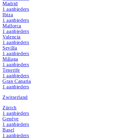
Madrid
1
aanbieders
Ibiza
1
aanbieders
Mallorca
1
aanbieders
Valencia
1
aanbieders
Sevilla
1
aanbieders
Málaga
1
aanbieders
Tenerife
1
aanbieders
Gran Canaria
1
aanbieders
Zwitserland
Zürich
1
aanbieders
Genève
1
aanbieders
Basel
1
aanbieders