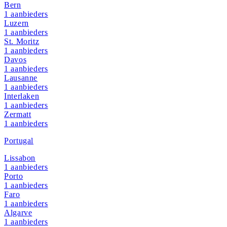
Bern
1
aanbieders
Luzern
1
aanbieders
St. Moritz
1
aanbieders
Davos
1
aanbieders
Lausanne
1
aanbieders
Interlaken
1
aanbieders
Zermatt
1
aanbieders
Portugal
Lissabon
1
aanbieders
Porto
1
aanbieders
Faro
1
aanbieders
Algarve
1
aanbieders