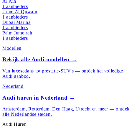
Al Ain
1
aanbieders
Umm Al Quwain
1
aanbieders
Dubai Marina
1
aanbieders
Palm Jumeirah
1
aanbieders
Modellen
Bekijk alle
Audi
-modellen →
Van luxesedans tot prestatie-SUV's — ontdek het volledige
Audi
-aanbod.
Nederland
Audi
huren in Nederland →
Amsterdam, Rotterdam, Den Haag, Utrecht en meer — ontdek
alle Nederlandse steden.
Audi
Huren