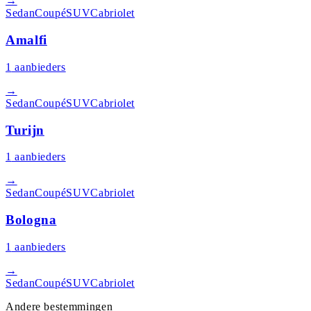
→
Sedan
Coupé
SUV
Cabriolet
Amalfi
1
aanbieders
→
Sedan
Coupé
SUV
Cabriolet
Turijn
1
aanbieders
→
Sedan
Coupé
SUV
Cabriolet
Bologna
1
aanbieders
→
Sedan
Coupé
SUV
Cabriolet
Andere bestemmingen