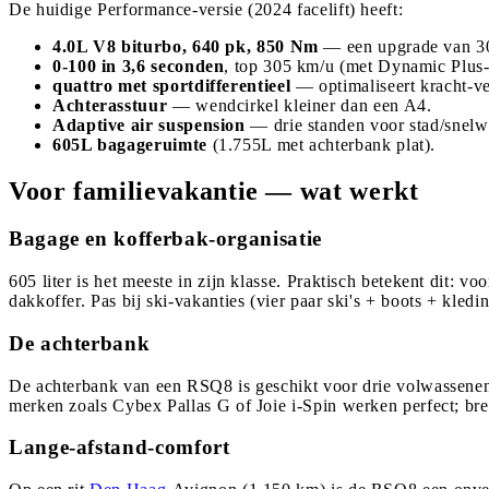
De huidige Performance-versie (2024 facelift) heeft:
4.0L V8 biturbo, 640 pk, 850 Nm
— een upgrade van 30 
0-100 in 3,6 seconden
, top 305 km/u (met Dynamic Plus-
quattro met sportdifferentieel
— optimaliseert kracht-ve
Achterasstuur
— wendcirkel kleiner dan een A4.
Adaptive air suspension
— drie standen voor stad/snelwe
605L bagageruimte
(1.755L met achterbank plat).
Voor familievakantie — wat werkt
Bagage en kofferbak-organisatie
605 liter is het meeste in zijn klasse. Praktisch betekent dit:
dakkoffer. Pas bij ski-vakanties (vier paar ski's + boots + kle
De achterbank
De achterbank van een RSQ8 is geschikt voor drie volwassenen o
merken zoals Cybex Pallas G of Joie i-Spin werken perfect; bre
Lange-afstand-comfort