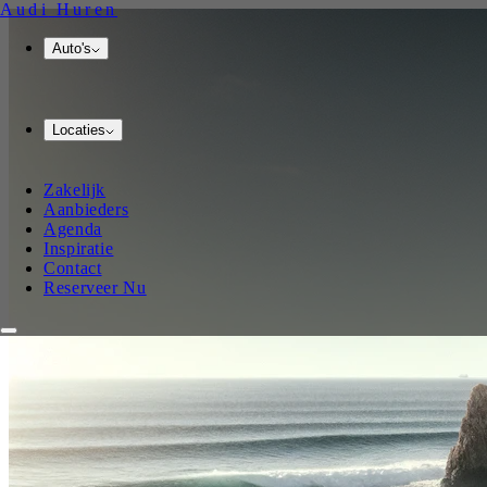
Audi
Huren
Auto's
Locaties
Zakelijk
Aanbieders
Agenda
Inspiratie
Contact
Reserveer Nu