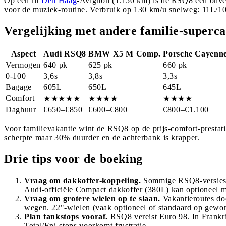
Op een rit
Den Haag
-Avignon (1.150 km) is de RSQ8 een onverb
voor de muziek-routine. Verbruik op 130 km/u snelweg: 11L/1
Vergelijking met andere familie-superca
Aspect
Audi RSQ8
BMW X5 M Comp.
Porsche Cayenn
Vermogen
640 pk
625 pk
660 pk
0-100
3,6s
3,8s
3,3s
Bagage
605L
650L
645L
Comfort
★★★★★
★★★★
★★★★
Daghuur
€650–€850
€600–€800
€800–€1.100
Voor familievakantie wint de RSQ8 op de prijs-comfort-prestati
scherpte maar 30% duurder en de achterbank is krapper.
Drie tips voor de boeking
Vraag om dakkoffer-koppeling.
Sommige RSQ8-versies he
Audi-officiële Compact dakkoffer (380L) kan optioneel 
Vraag om grotere wielen op te slaan.
Vakantieroutes doo
wegen. 22"-wielen (vaak optioneel of standaard op gewon
Plan tankstops vooraf.
RSQ8 vereist Euro 98. In Frankri
Total/Eni-stops voorkomt frustratie.