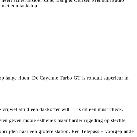
e heeft achteruitstoel-zone, Bang & Olufsen Premium audio
 met één tankstop.
op lange ritten. De Cayenne Turbo GT is ronduit superieur in
rijwel altijd een dakkoffer wilt — is dit een must-check.
elen geven mooie esthetiek maar harder rijgedrag op slechte
orrijden naar een grotere station. Een Telepass + voorgeplande