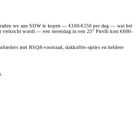
ges, raden we aan SDW te kopen — €100-€150 per dag — wat het
at verkocht wordt — een steenslag in een 23" Pirelli kost €600-
anbieders met RSQ8-voorraad, dakkoffer-opties en heldere
s.