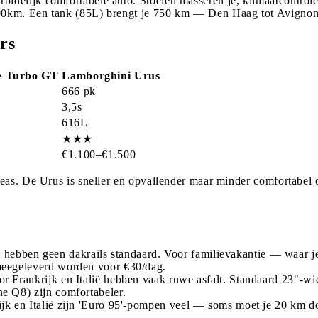
idelijk comfortabele auto. Stoelen masseren je, klimaatcontrol
00km. Een tank (85L) brengt je 750 km — Den Haag tot Avignon
rs
e Turbo GT
Lamborghini Urus
666 pk
3,5s
616L
★★★
€1.100–€1.500
eas. De Urus is sneller en opvallender maar minder comfortabel 
bben geen dakrails standaard. Voor familievakantie — waar je v
meegeleverd worden voor €30/dag.
r Frankrijk en Italië hebben vaak ruwe asfalt. Standaard 23"-wi
e Q8) zijn comfortabeler.
jk en Italië zijn 'Euro 95'-pompen veel — soms moet je 20 km do