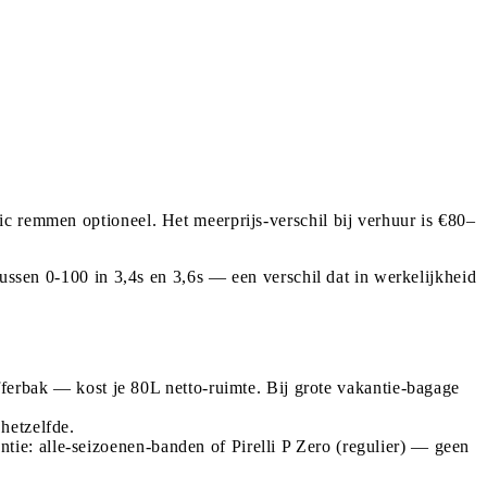
c remmen optioneel. Het meerprijs-verschil bij verhuur is €80–
tussen 0-100 in 3,4s en 3,6s — een verschil dat in werkelijkheid
erbak — kost je 80L netto-ruimte. Bij grote vakantie-bagage
 hetzelfde.
ntie: alle-seizoenen-banden of Pirelli P Zero (regulier) — geen