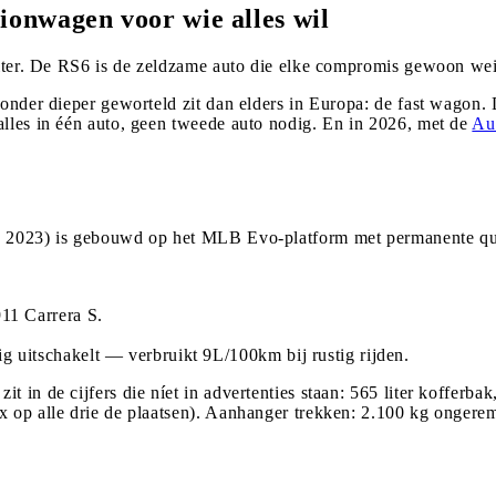
ionwagen voor wie alles wil
 liter. De RS6 is de zeldzame auto die elke compromis gewoon we
zonder dieper geworteld zit dan elders in Europa: de fast wagon. 
alles in één auto, geen tweede auto nodig. En in 2026, met de
Au
ds 2023) is gebouwd op het MLB Evo-platform met permanente qua
11 Carrera S.
ig uitschakelt — verbruikt 9L/100km bij rustig rijden.
 in de cijfers die níet in advertenties staan: 565 liter kofferbak
ix op alle drie de plaatsen). Aanhanger trekken: 2.100 kg onger