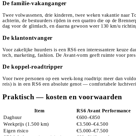
De familie-vakanganger
Twee volwassenen, drie kinderen, twee weken vakantie naar To
achterin, de bestuurders rijden in een quattro die op de Brenne
dag voor de glimlach, en daarna gewoon weer 130 km/u richti
De klantontvanger
Voor zakelijke huurders is een RS6 een interessantere keuze dan e
tech, marketing, fashion. De Avant-vorm geeft ruimte voor prese
De koppel-roadtripper
Voor twee personen op een week-long roadtrip: meer dan voldoen
reis) is in een RS6 een absolute genot — comfortabele luchtver
Praktisch — kosten en voorwaarden
Item
RS6 Avant Performance
Daghuur
€600–€850
Weekprijs (1.500 km)
€3.500–€4.500
Eigen risico
€5.000–€7.500