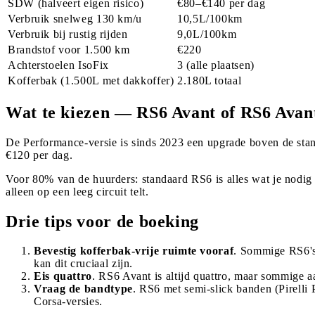
SDW (halveert eigen risico)
€80–€140 per dag
Verbruik snelweg 130 km/u
10,5L/100km
Verbruik bij rustig rijden
9,0L/100km
Brandstof voor 1.500 km
€220
Achterstoelen IsoFix
3 (alle plaatsen)
Kofferbak (1.500L met dakkoffer)
2.180L totaal
Wat te kiezen — RS6 Avant of RS6 Ava
De Performance-versie is sinds 2023 een upgrade boven de stand
€120 per dag.
Voor 80% van de huurders: standaard RS6 is alles wat je nodig h
alleen op een leeg circuit telt.
Drie tips voor de boeking
Bevestig kofferbak-vrije ruimte vooraf
. Sommige RS6's 
kan dit cruciaal zijn.
Eis quattro
. RS6 Avant is altijd quattro, maar sommige aa
Vraag de bandtype
. RS6 met semi-slick banden (Pirelli 
Corsa-versies.