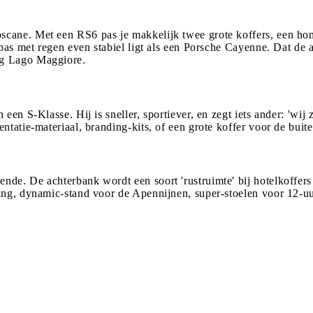
scane. Met een RS6 pas je makkelijk twee grote koffers, een ho
rpas met regen even stabiel ligt als een Porsche Cayenne. Dat de
ng Lago Maggiore.
en S-Klasse. Hij is sneller, sportiever, en zegt iets ander: 'wij z
ntatie-materiaal, branding-kits, of een grote koffer voor de buite
de. De achterbank wordt een soort 'rustruimte' bij hotelkoffers
ing, dynamic-stand voor de Apennijnen, super-stoelen voor 12-uur